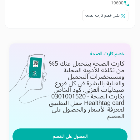
19600
يقبل خصم كارت الصحة
خصم كارت الصحة
كارت الصحة بيتحمل عنك 5%
من تكلفة الأدوية المحلية
ومستحضرات التجميل
والعناية بالبشرة فى كل فروع
صيدليات العزبي. كود الخاص
بكارت الصحة - 0301001520
Healthtag card
حمل التطبيق
لمعرفة الأسعار والحصول على
الخصم
الحصول على الخصم