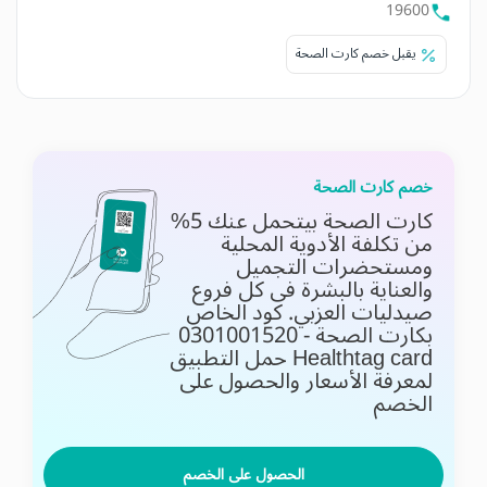
19600
يقبل خصم كارت الصحة
خصم كارت الصحة
كارت الصحة بيتحمل عنك 5%
من تكلفة الأدوية المحلية
ومستحضرات التجميل
والعناية بالبشرة فى كل فروع
صيدليات العزبي. كود الخاص
بكارت الصحة - 0301001520
Healthtag card
حمل التطبيق
لمعرفة الأسعار والحصول على
الخصم
الحصول على الخصم